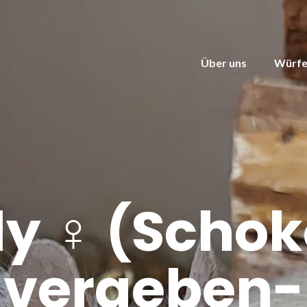
Über uns
Würfe
ly ♀ (Schok
vergeben-