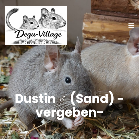
Dustin ♂ (Sand) -
vergeben-