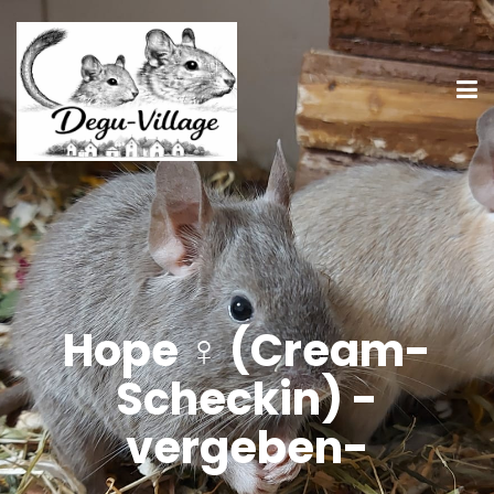
Hope ♀ (Cream-
Scheckin) -
vergeben-